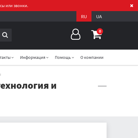
сы или звонки.
RU
UA
0
такты
Информация
Помощь
О компании
ы
технология и