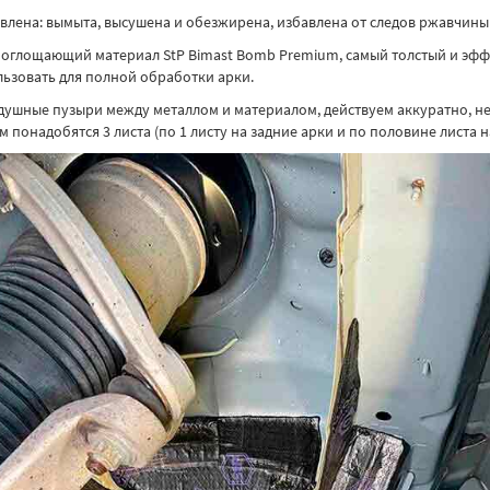
влена: вымыта, высушена и обезжирена, избавлена от следов ржавчины 
опоглощающий материал StP Bimast Bomb Premium, самый толстый и эф
ьзовать для полной обработки арки.
оздушные пузыри между металлом и материалом, действуем аккуратно, н
понадобятся 3 листа (по 1 листу на задние арки и по половине листа н