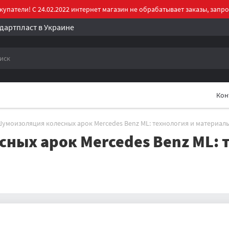
упатели! С 24.02.2022 интернет магазин не обрабатывает заказы, запро
дартпласт в Украине
Кон
умоизоляция колесных арок Mercedes Benz ML: технология и материал
ных арок Mercedes Benz ML: 