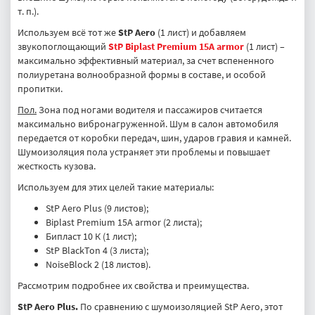
т. п.).
Используем всё тот же
StP Aero
(1 лист) и добавляем
звукопоглощающий
StP Biplast Premium 15A armor
(1 лист) –
максимально эффективный материал, за счет вспененного
полиуретана волнообразной формы в составе, и особой
пропитки.
Пол.
Зона под ногами водителя и пассажиров считается
максимально вибронагруженной. Шум в салон автомобиля
передается от коробки передач, шин, ударов гравия и камней.
Шумоизоляция пола устраняет эти проблемы и повышает
жесткость кузова.
Используем для этих целей такие материалы:
StP Aero Plus (9 листов);
Biplast Premium 15A armor (2 листа);
Бипласт 10 К (1 лист);
StP BlackTon 4 (3 листа);
NoiseBlock 2 (18 листов).
Рассмотрим подробнее их свойства и преимущества.
StP Aero Plus.
По сравнению с шумоизоляцией StP Aero, этот