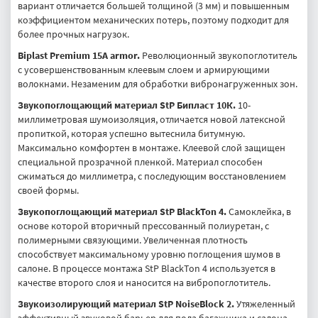
вариант отличается большей толщиной (3 мм) и повышенным
коэффициентом механических потерь, поэтому подходит для
более прочных нагрузок.
Biplast Premium 15A armor.
Революционный звукопоглотитель
с усовершенствованным клеевым слоем и армирующими
волокнами. Незаменим для обработки вибронагруженных зон.
Звукопоглощающий материал StP Бипласт 10К.
10-
миллиметровая шумоизоляция, отличается новой латексной
пропиткой, которая успешно вытеснила битумную.
Максимально комфортен в монтаже. Клеевой слой защищен
специальной прозрачной пленкой. Материал способен
сжиматься до миллиметра, с последующим восстановлением
своей формы.
Звукопоглощающий материал StP BlackTon 4.
Самоклейка, в
основе которой вторичный прессованный полиуретан, с
полимерными связующими. Увеличенная плотность
способствует максимальному уровню поглощения шумов в
салоне. В процессе монтажа StP BlackTon 4 используется в
качестве второго слоя и наносится на вибропоглотитель.
Звукоизолирующий материал StP NoiseBlock 2.
Утяжеленный