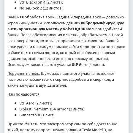
StP BlackTon 4 (2 листа);
NoiseBlock 2 (12 листов).
Внешняя обработка арок.
Задние и передние арки — довольно
«громкие» участки. Используем для них
вибродемпфирующую
антикоррозионную мастику NoiseLIQUIDator:
понадобится 4
банки. После обезжиривания и чистки, обрабатываем в 1 слой
все поверхности, которые соприкасаются с салоном. Задней
арке уделяем максимум внимания. Эти мероприятия позволяют
избавиться от шума дороги, который неизбежен во время
движения, особенно если ехать по плохому покрытию.
Используем также на этом участке
StP Aero
(4 листа).
Передняя панель.
Шумоизоляция этого участка позволяет
полностью избавиться от скрипов, дребезга и сверчков, а
также заглушить шум двигателя.
Нам понадобятся:
StP Aero (2 листа);
Biplast Premium 15A armor (2 листа);
Бипласт 5 К (1 лист).
Принято считать, что электромотор сам по себе достаточно
тихий, поэтому вопросы шумоизоляции Tesla Model 3, на