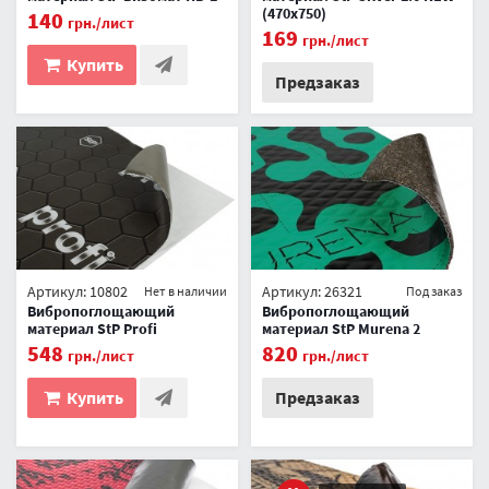
(470х750)
140
грн.
/лист
169
грн.
/лист
Купить
Предзаказ
Артикул: 10802
Артикул: 26321
Нет в наличии
Под заказ
Вибропоглощающий
Вибропоглощающий
материал StP Profi
материал StP Murena 2
548
820
грн.
/лист
грн.
/лист
Купить
Предзаказ