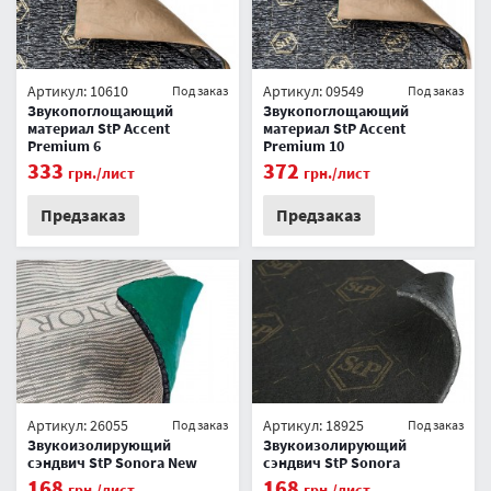
Артикул: 10610
Артикул: 09549
Под заказ
Под заказ
Звукопоглощающий
Звукопоглощающий
материал StP Accent
материал StP Accent
Premium 6
Premium 10
333
372
грн.
/лист
грн.
/лист
Предзаказ
Предзаказ
Артикул: 26055
Артикул: 18925
Под заказ
Под заказ
Звукоизолирующий
Звукоизолирующий
сэндвич StP Sonora New
сэндвич StP Sonora
168
168
грн.
/лист
грн.
/лист