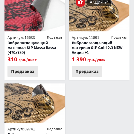
АКЦИЯ +1
Артикул: 16633
Артикул: 11891
Под заказ
Под заказ
Вибропоглощающий
Вибропоглощающий
материал StP Massa Bassa
материал StP Gold 2.3 NEW -
(470x750)
Акция +1
310
1 390
грн.
/лист
грн.
/упак
Предзаказ
Предзаказ
Артикул: 09741
Под заказ