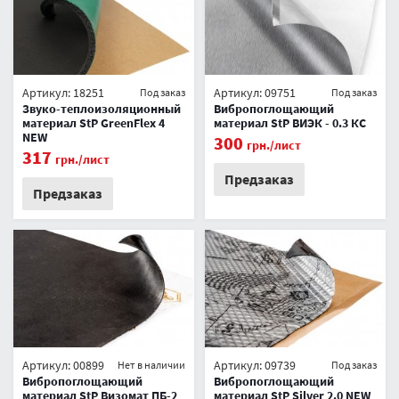
Артикул: 18251
Артикул: 09751
Под заказ
Под заказ
Звуко-теплоизоляционный
Вибропоглощающий
материал StP GreenFlex 4
материал StP ВИЭК - 0.3 КС
NEW
300
грн.
/лист
317
грн.
/лист
Предзаказ
Предзаказ
Артикул: 00899
Артикул: 09739
Нет в наличии
Под заказ
Вибропоглощающий
Вибропоглощающий
материал StP Визомат ПБ-2
материал StP Silver 2.0 NEW