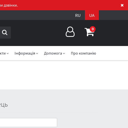
и дзвінки.
RU
UA
0
акти
Інформація
Допомога
Про компанію
ець