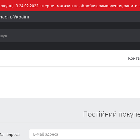
окупці! З 24.02.2022 інтернет магазин не обробляє замовлення, запити ч
аст в Україні
Конт
Постійний покуп
Mail адреса