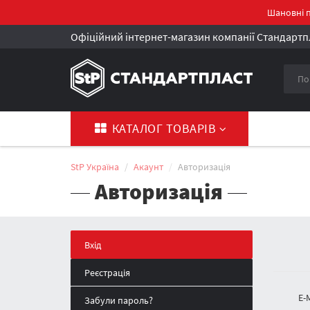
Шановні п
Офіційний інтернет-магазин компанії Стандартпл
КАТАЛОГ ТОВАРІВ
StP Україна
Акаунт
Авторизація
Авторизація
Вхід
Реєстрація
E-
Забули пароль?