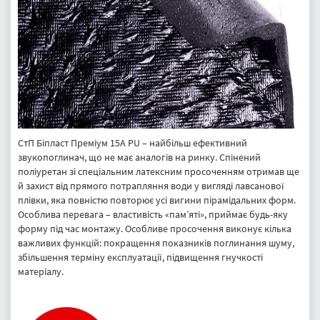
СтП Біпласт Преміум 15A PU – найбільш ефективний
звукопоглинач, що не має аналогів на ринку. Спінений
поліуретан зі спеціальним латексним просоченням отримав ще
й захист від прямого потрапляння води у вигляді лавсанової
плівки, яка повністю повторює усі вигини пірамідальних форм.
Особлива перевага – властивість «пам’яті», приймає будь-яку
форму під час монтажу. Особливе просочення виконує кілька
важливих функцій: покращення показників поглинання шуму,
збільшення терміну експлуатації, підвищення гнучкості
матеріалу.