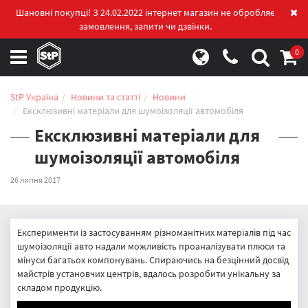
Шановні покупці! З 24.02.2022 інтернет магазин не обробляє
замовлення, запити чи дзвінки.
0
StP Україна
Новини та статті
Новини
Ексклюзивні матеріали для шумоізоляції автомобіля
Ексклюзивні матеріали для
шумоізоляції автомобіля
26 липня 2017
Експерименти із застосуванням різноманітних матеріалів під час
шумоізоляції авто надали можливість проаналізувати плюси та
мінуси багатьох компонувань. Спираючись на безцінний досвід
майстрів установчих центрів, вдалось розробити унікальну за
складом продукцію.