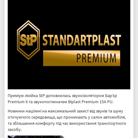
Преміум лінійка StP доповнилась звукоізолятором Бар’єр
Premium 6 та звукопоглиначем Biplast Premium 15A PU.
Новинки націлені на максимальний захист від звуків та шуму
оточуючого середовища, що проникають у салон автомобіля,
та збільшення комфорту під час використання транспортного
засобу.