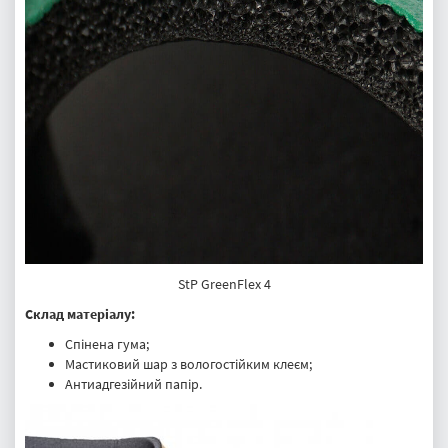
StP GreenFlex 4
Склад матеріалу:
Спінена гума;
Мастиковий шар з вологостійким клеєм;
Антиадгезійний папір.