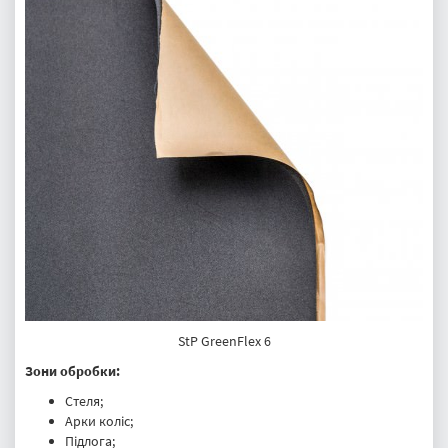
StP GreenFlex 6
Зони обробки:
Стеля;
Арки коліс;
Підлога;