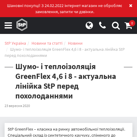
Шановні покупці! З 24.02.2022 інтернет магазин не обробляє
замовлення, запити чи дзвінки.
0
StP Україна
Новини та статті
Новини
Шумо- і теплоізоляція GreenFlex 4,6 і 8 - актуальна лінійка StP
перед похолоданнями
Шумо- і теплоізоляція
GreenFlex 4,6 і 8 - актуальна
лінійка StP перед
похолоданнями
23 вересня 2020
StP GreenFlex – класика на ринку автомобільної теплоізоляції.
Спеціальний склад із синтетичного каучуку, спіненого до