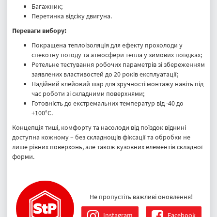
Багажник;
Перетинка відсіку двигуна.
Переваги вибору:
Покращена теплоізоляція для ефекту прохолоди у
спекотну погоду та атмосфери тепла у зимових поїздках;
Ретельне тестування робочих параметрів зі збереженням
заявлених властивостей до 20 років експлуатації;
Надійний клейовий шар для зручності монтажу навіть під
час роботи зі складними поверхнями;
Готовність до екстремальних температур від -40 до
+100°C.
Концепція тиші, комфорту та насолоди від поїздок віднині
доступна кожному – без складнощів фіксації та обробки не
лише рівних поверхонь, але також кузовних елементів складної
форми.
Не пропустіть важливі оновлення!
Instagram
Facebook