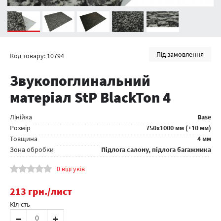
Під замовлення
Код товару: 10794
Звукопоглинальний
матеріал StP BlackTon 4
Лінійка
Base
Розмір
750x1000 мм (±10 мм)
Товщина
4 мм
Зона обробки
Підлога салону, підлога багажника
0 відгуків
213
грн.
/лист
Кіл-сть