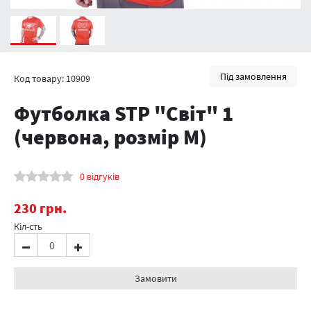
Під замовлення
Код товару: 10909
Футболка STP "Світ" 1
(червона, розмір M)
0 відгуків
230
грн.
Кіл-сть
Замовити