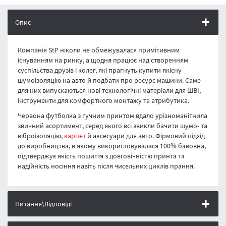
Опис
Компанія StP ніколи не обмежувалася примітивним
існуванням на ринку, а щодня працює над створенням
суспільства друзів і колег, які прагнуть купити якісну
шумоізоляцію на авто й подбати про ресурс машини. Саме
для них випускаються нові технологічні матеріали для ШВІ,
інструменти для комфортного монтажу та атрибутика.
Червона футболка з гучним принтом вдало урізноманітнила
звичний асортимент, серед якого всі звикли бачити шумо- та
віброізоляцію,
карпет
й аксесуари для авто. Фірмовий підхід
до виробництва, в якому використовувалася 100% бавовна,
підтверджує якість пошиття з довговічністю принта та
надійність носіння навіть після чисельних циклів прання.
Питання\Відповіді