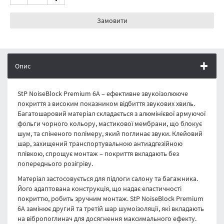
Замовити
Опис
StP NoiseBlock Premium 6A – ефективне звукоізолююче
покриття з високим показником відбиття звукових хвиль.
Багатошаровий матеріал складається з алюмінієвої армуючої
фольги чорного кольору, мастикової мембрани, що блокує
шум, та спіненого полімеру, який поглинає звуки. Клейовий
шар, захищений транспортувальною антиадгезійною
плівкою, спрощує монтаж – покриття вкладають без
попереднього розігріву.
Матеріал застосовується для підлоги салону та багажника.
Його адаптована конструкція, що надає еластичності
покриттю, робить зручним монтаж. StP NoiseBlock Premium
6A замінює другий та третій шар шумоізоляції, які вкладають
на вібропоглинач для досягнення максимального ефекту.