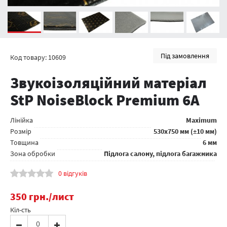
Під замовлення
Код товару: 10609
Звукоізоляційний матеріал
StP NoiseBlock Premium 6A
Лінійка
Maximum
Розмір
530x750 мм (±10 мм)
Товщина
6 мм
Зона обробки
Підлога салону, підлога багажника
0 відгуків
350
грн.
/лист
Кіл-сть