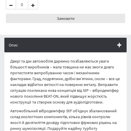
Замовити
Опис
Двері та дах автомобіля даремно позбавляються уваги
більшості виробників – мала товщина не має змоги довго
протистояти випробуванню часом і механічними
факторами. Град, подряпини, дрібні вм’ятини, сколи – все це
накладає відбиток ветхості на поверхню металу. Виправити
ситуацію покликана нова концепція від StP – вібродемпфер
нового покоління BEAT-ON, який підвищує жорсткість
конструкції та створює основу для аудіопідготовки.
Автомобільний вібродемпфер StP об’єднує збалансований
склад екологічних компонентів, кілька рівнів контролю
якості й десятиліття досвіду підготовки фірмових рішень на
ринку шумоізоляції. Подаруйте надійну турботу