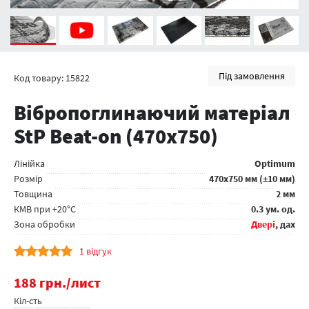
Під замовлення
Код товару: 15822
Вібропоглинаючий матеріал
StP Beat-on (470x750)
Лінійка
Optimum
Розмір
470x750 мм (±10 мм)
Товщина
2 мм
КМВ при +20°C
0.3 ум. од.
Зона обробки
Двері
, дах
1 відгук
188
грн.
/лист
Кіл-сть