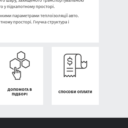
ного шару, захищеного транспортувальною
о у підкапотному просторі.
сокими параметрами теплоізоляції авто.
ному просторі. Гнучка структура і
ДОПОМОГА В
СПОСОБИ ОПЛАТИ
ПІДБОРІ