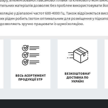
о шару, алюмінізованої лавсанової плівки та клейового монтаж
стильних матеріалів дозволяє без проблем використовувати йог
оляцію у діапазоні частот 600-4000 Гц. Також відрізняється ви
их рідин робить Ізотон оптимальним для розміщення у підкапот
 дозволяють зручно працювати із шумоізоляцією.
БЕЗКОШТОВНА*
ВЕСЬ АСОРТИМЕНТ
ДОСТАВКА ПО
ПРОДУКЦІЇ STP
УКРАЇНІ