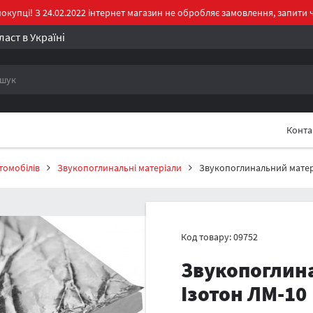
окупці! З 24.02.2022 інтернет магазин не обробляє замовлення, запити ч
аст в Україні
Конт
томобілів
Звукопоглинальні матеріали
Звукопоглинальний матері
Код товару: 09752
Звукопоглина
Ізотон ЛМ-10