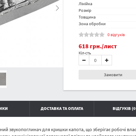
Лінійка
Розмір
Товщина
Зона обробки
0 відгуків
618
грн.
/лист
Кіл-сть
Замовити
ТИКИ
ДОСТАВКА ТА ОПЛАТА
ВІДГУКІВ (0
ий звукопоглинач для кришки капота, що зберігає робочі власти