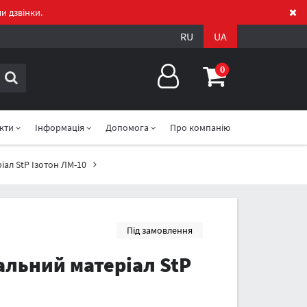
и дзвінки.
RU
UA
0
акти
Інформація
Допомога
Про компанію
ал StP Ізотон ЛМ-10
Під замовлення
льний матеріал StP