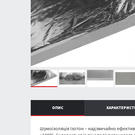
ОПИС
ХАРАКТЕРИС
Шумоізоляція Ізотон – надзвичайно ефективн