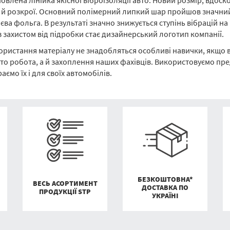
 оновлена лінійка якісної віброізоляції авто. Новий розмір, вдо
ня й розкрої. Основний полімерний липкий шар пройшов значн
єва фольга. В результаті значно знижується ступінь вібрацій на 
з захистом від підробки стає дизайнерський логотип компанії.
ристання матеріалу не знадобляться особливі навички, якщо в
осто робота, а й захоплення наших фахівців. Використовуємо пред
аємо їх і для своїх автомобілів.
БЕЗКОШТОВНА*
ВЕСЬ АСОРТИМЕНТ
ДОСТАВКА ПО
ПРОДУКЦІЇ STP
УКРАЇНІ