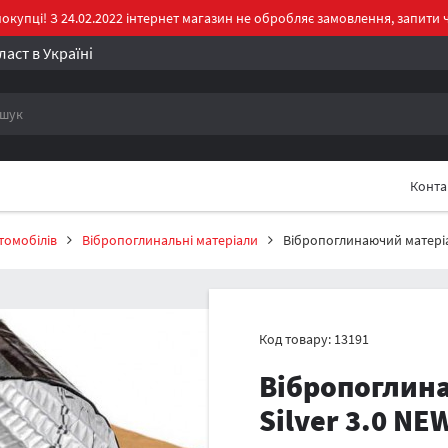
окупці! З 24.02.2022 інтернет магазин не обробляє замовлення, запити ч
аст в Україні
Конт
томобілів
Вібропоглинальні матеріали
Вібропоглинаючий матеріал
Код товару: 13191
Вібропоглина
Silver 3.0 NE