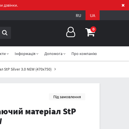
и дзвінки.
RU
UA
0
акти
Інформація
Допомога
Про компанію
 StP Silver 3.0 NEW (470x750)
Під замовлення
ючий матеріал StP
W