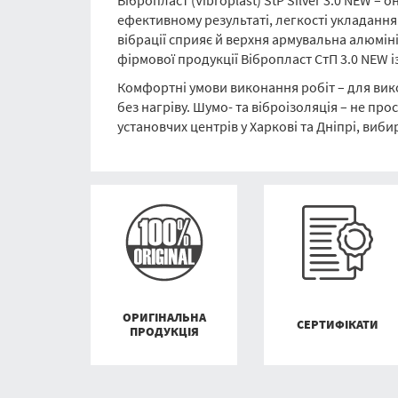
Вібропласт (Vibroplast) StP Silver 3.0 NEW –
ефективному результаті, легкості укладан
вібрації сприяє й верхня армувальна алюміні
фірмової продукції Вібропласт СтП 3.0 NEW і
Комфортні умови виконання робіт – для вико
без нагріву. Шумо- та віброізоляція – не пр
установчих центрів у Харкові та Дніпрі, вибир
ОРИГІНАЛЬНА
СЕРТИФІКАТИ
ПРОДУКЦІЯ