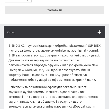
Замовити
Опис
ВІЕК 0.3 KC – сучасні стандарти обробки від компанії StP. ВІЕК
– листова фольга, з гладким алюмінієм на зовнішній частині.
ВІЕК застосовується, щоб закрити технологічні отвори двері.
Для покриття матеріалу після закриття отворів
рекомендується вібродемпфуючий шар (зокрема, Aero New
Silver, New Gold, M1, M2, GB), щоб забезпечувати більш
жорстку ізоляцію двері. StP ВІЕК 0,3 розроблявся для
наближення обсягу двері до оформлення закритий ящик.
Забезпечить позитивний ефект для загальної якості
звучання аудіосистеми. Наявність в двері закритих
технологічних отворів стане перешкодою для проникнення
акустичних хвиль під обшивку. За рахунок цього
зменшується загальна ступінь паразитних вібрацій карти