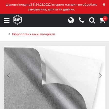
Шановні покупці! З 24.02.2022 інтернет магазин не обробляє
замовлення, запити чи дзвінки.
0
Вібропоглинальні матеріали